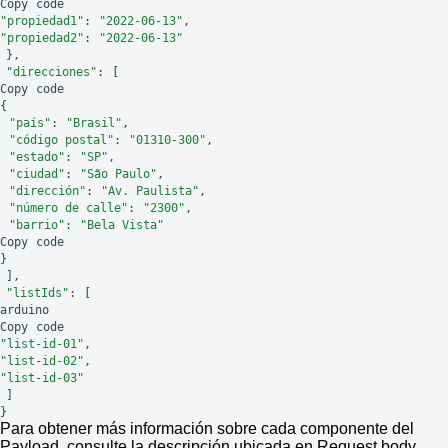
Copy
code
"propiedad1"
:
"2022-06-13"
,
"propiedad2"
:
"2022-06-13"
},
"direcciones"
:
[
Copy
code
{
"país"
:
"Brasil"
,
"código postal"
:
"01310-300"
,
"estado"
:
"SP"
,
"ciudad"
:
"São Paulo"
,
"dirección"
:
"Av. Paulista"
,
"número de calle"
:
"2300"
,
"barrio"
:
"Bela Vista"
Copy
code
}
],
"listIds"
:
[
arduino
Copy
code
"list-id-01"
,
"list-id-02"
,
"list-id-03"
]
}
Para obtener más información sobre cada componente del
Payload, consulte la descripción ubicada en Request body