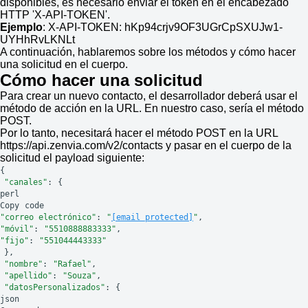
disponibles, es necesario enviar el token en el encabezado
HTTP 'X-API-TOKEN'.
Ejemplo
: X-API-TOKEN: hKp94crjv9OF3UGrCpSXUJw1-
UYHhRvLKNLt
A continuación, hablaremos sobre los métodos y cómo hacer
una solicitud en el cuerpo.
Cómo hacer una solicitud
Para crear un nuevo contacto, el desarrollador deberá usar el
método de acción en la URL. En nuestro caso, sería el método
POST.
Por lo tanto, necesitará hacer el método POST en la URL
https://api.zenvia.com/v2/contacts y pasar en el cuerpo de la
solicitud el payload siguiente:
{
"canales"
:
{
perl
Copy
code
"correo electrónico"
:
"
[email protected]
"
,
"móvil"
:
"5510888883333"
,
"fijo"
:
"551044443333"
},
"nombre"
:
"Rafael"
,
"apellido"
:
"Souza"
,
"datosPersonalizados"
:
{
json