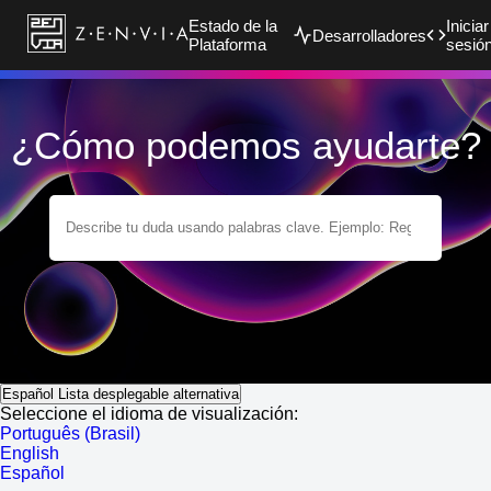
Estado de la
Iniciar
Desarrolladores
Plataforma
sesió
¿Cómo podemos ayudarte?
Español
Lista desplegable alternativa
Seleccione el idioma de visualización:
Português (Brasil)
English
Español