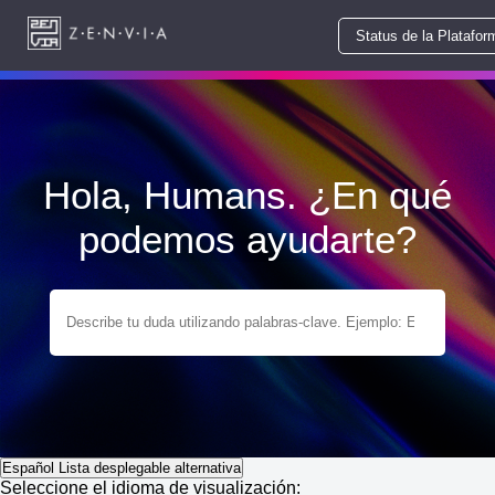
Status de la Platafor
Hola, Humans. ¿En qué
podemos ayudarte?
Español
Lista desplegable alternativa
Seleccione el idioma de visualización: