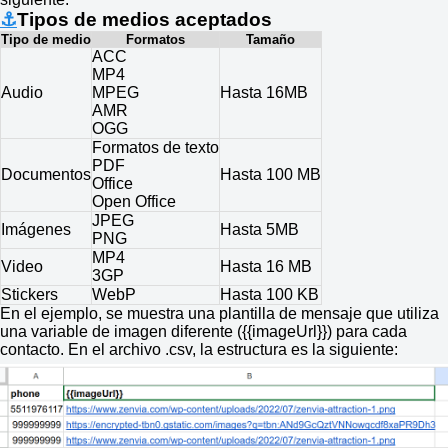
⚓
Tipos de medios aceptados
Tipo de medio
Formatos
Tamaño
ACC
MP4
Audio
MPEG
Hasta 16MB
AMR
OGG
Formatos de texto
PDF
Documentos
Hasta 100 MB
Office
Open Office
JPEG
Imágenes
Hasta 5MB
PNG
MP4
Video
Hasta 16 MB
3GP
Stickers
WebP
Hasta 100 KB
En el ejemplo, se muestra una plantilla de mensaje que utiliza
una variable de imagen diferente ({{imageUrl}}) para cada
contacto. En el archivo .csv, la estructura es la siguiente: