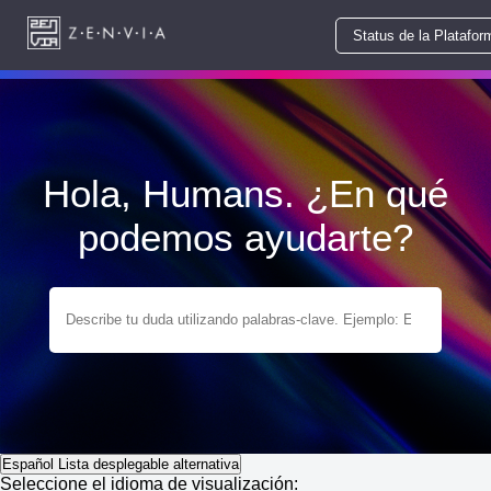
Status de la Platafor
Hola, Humans. ¿En qué
podemos ayudarte?
Español
Lista desplegable alternativa
Seleccione el idioma de visualización: