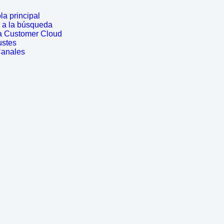
a principal
r a la búsqueda
a Customer Cloud
ustes
Canales