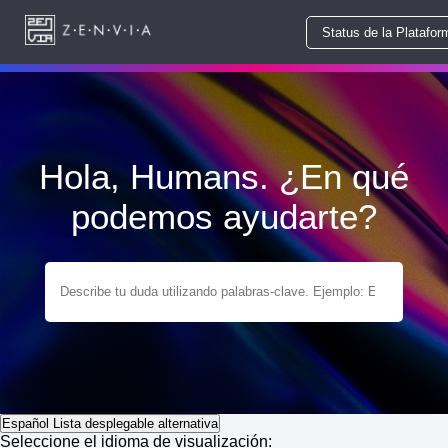
Status de la Platafor
Hola, Humans. ¿En qué
podemos ayudarte?
Español
Lista desplegable alternativa
Seleccione el idioma de visualización: