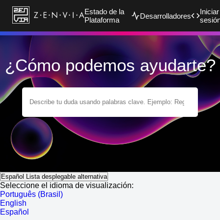
Estado de la
Iniciar
Desarrolladores
Plataforma
sesió
¿Cómo podemos ayudarte?
Español
Lista desplegable alternativa
Seleccione el idioma de visualización:
Português (Brasil)
English
Español