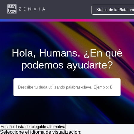
Status de la Platafor
Hola, Humans. ¿En qué
podemos ayudarte?
Español
Lista desplegable alternativa
Seleccione el idioma de visualización: