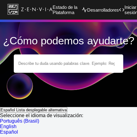
Estado de la
Iniciar
Desarrolladores
Plataforma
sesió
¿Cómo podemos ayudarte?
Español
Lista desplegable alternativa
Seleccione el idioma de visualización:
Português (Brasil)
English
Español