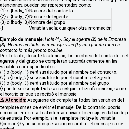
atenciones, pueden ser representadas como:
{1} o {body_1}
Nombre del contacto
{2} o {body_2}
Nombre del agente
{3} o {body_3}
Nombre del grupo
{}
Variable vacía: cualquier otra información
Ejemplo de mensaje:
Hola
{1}.
Soy el agente
{2}
de la Empresa
{3}
. Hemos recibido su mensaje a las
{}
y nos pondremos en
contacto lo más pronto posible.
Por lo tanto, durante la atención, los nombres del contacto, del
agente y del grupo se completan automáticamente en las
variables correspondientes:
{1} o {body_1} será sustituido por el nombre del contacto.
{2} o {body_2} será sustituido por el nombre del agente.
{3} o {body_3} será sustituido por el nombre del grupo.
{} puede ser completado con cualquier otra información, como
el horario en que se recibió el mensaje.
⚠️ Atención:
Asegúrese de completar todas las variables del
template antes de enviar el mensaje. De lo contrario, podría
ocurrir un error o fallo al intentar enviar el mensaje en la bandeja
de entrada. Por ejemplo, si el template incluye la variable
{{nombre}} y no se completa ningún nombre, el mensaje no se