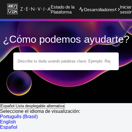
Estado de la
Iniciar
Desarrolladores
Plataforma
sesió
¿Cómo podemos ayudarte?
Español
Lista desplegable alternativa
Seleccione el idioma de visualización:
Português (Brasil)
English
Español