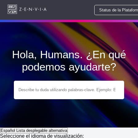
Status de la Platafor
Hola, Humans. ¿En qué
podemos ayudarte?
Español
Lista desplegable alternativa
Seleccione el idioma de visualización: