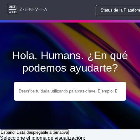
Status de la Platafor
Hola, Humans. ¿En qué
podemos ayudarte?
Español
Lista desplegable alternativa
Seleccione el idioma de visualización: