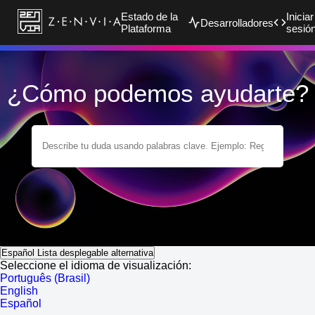
Estado de la
Iniciar
Desarrolladores
Plataforma
sesió
¿Cómo podemos ayudarte?
Español
Lista desplegable alternativa
Seleccione el idioma de visualización:
Português (Brasil)
English
Español