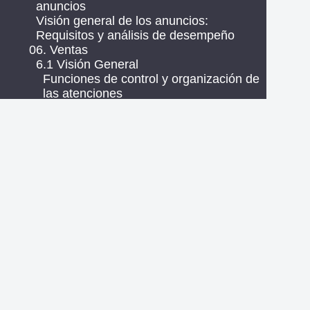
anuncios
Visión general de los anuncios:
Requisitos y análisis de desempeño
06. Ventas
6.1 Visión General
Funciones de control y organización de
las atenciones
Informe Visión General: Entiende las
métricas de la atención comercial
6.2 Monitor operaciones
Monitoreo de operaciones del chat de
ventas en Zenvia Customer Cloud
Monitor de la Operación
6.3 Bandeja de atención
Zenvia Convertir App
Bandeja de atención comercial en
Zenvia Customer Cloud
Bandeja de entrada compartida
Bandeja de Atención Compartido en
Zenvia Customer Cloud
Llamada de voz por WhatsApp en la