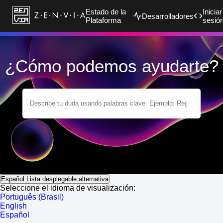
Estado de la
Iniciar
Desarrolladores
Plataforma
sesió
¿Cómo podemos ayudarte?
Español
Lista desplegable alternativa
Seleccione el idioma de visualización:
Português (Brasil)
English
Español