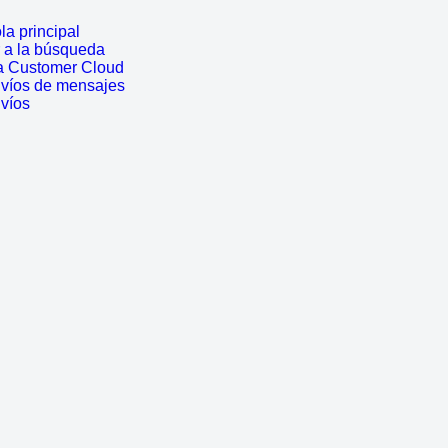
a principal
r a la búsqueda
a Customer Cloud
nvíos de mensajes
nvíos