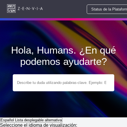
Status de la Platafor
Hola, Humans. ¿En qué
podemos ayudarte?
Español
Lista desplegable alternativa
Seleccione el idioma de visualización: