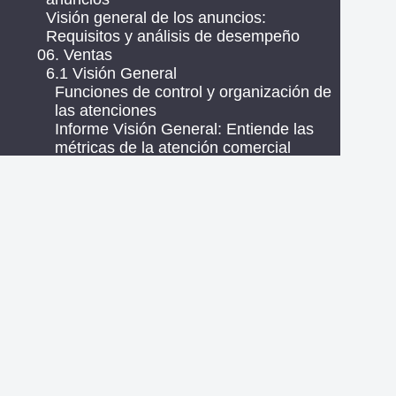
Visión general de los anuncios:
Requisitos y análisis de desempeño
06. Ventas
6.1 Visión General
Funciones de control y organización de
las atenciones
Informe Visión General: Entiende las
métricas de la atención comercial
6.2 Monitor operaciones
Monitoreo de operaciones del chat de
ventas en Zenvia Customer Cloud
Monitor de la Operación
6.3 Bandeja de atención
Zenvia Convertir App
Bandeja de atención comercial en
Zenvia Customer Cloud
Bandeja de entrada compartida
Bandeja de Atención Compartido en
Zenvia Customer Cloud
Llamada de voz por WhatsApp en la
Atención Comercial