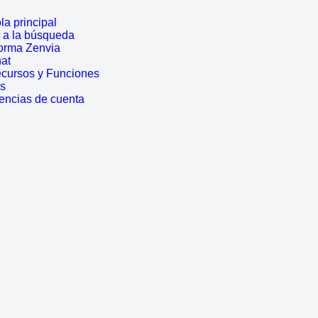
a principal
r a la búsqueda
forma Zenvia
hat
ecursos y Funciones
es
encias de cuenta