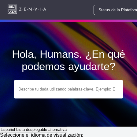
Status de la Platafor
Hola, Humans. ¿En qué
podemos ayudarte?
Español
Lista desplegable alternativa
Seleccione el idioma de visualización: