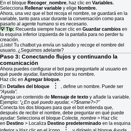
En el bloque
Recoger_nombre
, haz clic en
Variables.
Selecciona
Rellenar variable
y elige
Nombre.
Ahora, una vez que el bot recoja el nombre, se guardará en la
variable, tanto para usar durante la conversación como para
pasarlo al agente humano si es necesario.
💡 Tip:
Recuerda siempre hacer clic en
Guardar cambios
en
la esquina inferior izquierda de la pantalla para no perder tu
creación.
¡Listo! Tu chatbot ya envía un saludo y recoge el nombre del
usuario. ¿Seguimos adelante?
Paso 3: Conectando flujos y continuando la
comunicación
Ahora puedes configurar el bot para preguntarle al usuario en
qué puede ayudar, llamándolo por su nombre.
Haz clic en
Agregar bloque.
En
Detalles del bloque
, define un nombre. Puede ser
“Ayuda”.
Agrega un contenido de
Mensaje de texto
y añade la variable.
Ejemplo:
“¿En qué puedo ayudar, <?$name?>?"
Conecta los dos bloques para que el bot entienda que,
después de recibir el nombre, debe preguntar en qué puede
ayudar: Selecciona el bloque
Colecta_nombre
> Haz clic
en
Destino
> Localiza
Destino predeterminado
en la esquina
inferior > Haz clic en el ícono
y dirígelo al bloque
Ayuda.