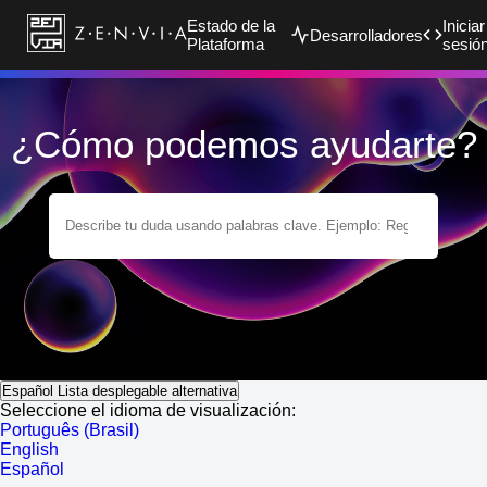
Estado de la
Iniciar
Desarrolladores
Plataforma
sesió
¿Cómo podemos ayudarte?
Español
Lista desplegable alternativa
Seleccione el idioma de visualización:
Português (Brasil)
English
Español