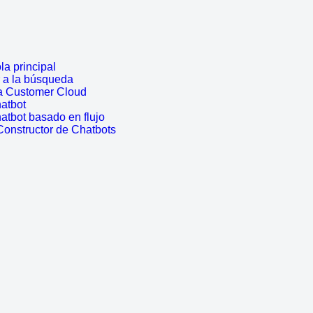
a principal
r a la búsqueda
a Customer Cloud
atbot
atbot basado en flujo
Constructor de Chatbots