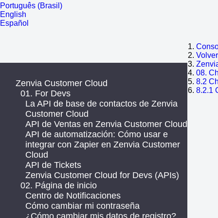
Português (Brasil)
English
Español
Consol
Volve
Zenvi
08. Ch
8.2 Ch
Zenvia Customer Cloud
8.2.1 
01. For Devs
La API de base de contactos de Zenvia
Customer Cloud
API de Ventas en Zenvia Customer Cloud
API de automatización: Cómo usar e
integrar con Zapier en Zenvia Customer
Cloud
API de Tickets
Zenvia Customer Cloud for Devs (APIs)
02. Página de inicio
Centro de Notificaciones
Cómo cambiar mi contraseña
¿Cómo cambiar mis datos de registro?