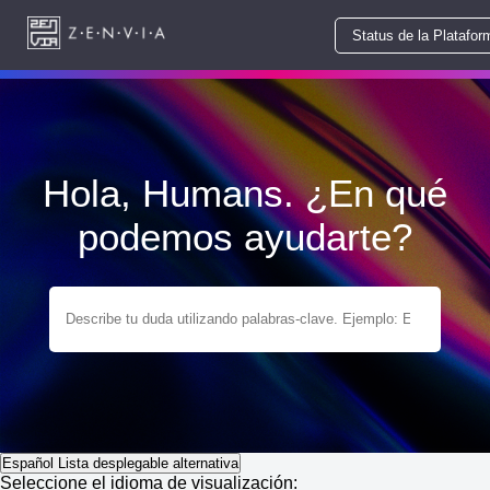
Status de la Platafor
Hola, Humans. ¿En qué
podemos ayudarte?
Español
Lista desplegable alternativa
Seleccione el idioma de visualización: