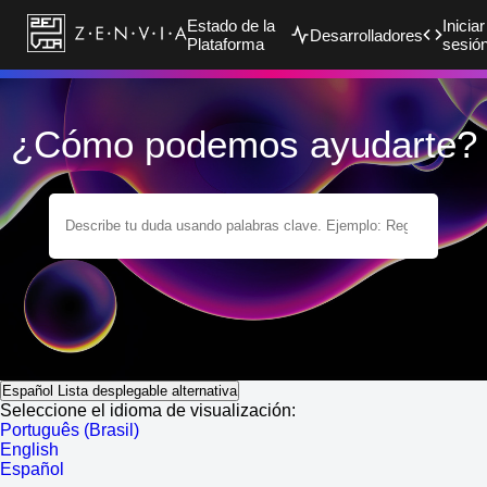
Estado de la
Iniciar
Desarrolladores
Plataforma
sesió
¿Cómo podemos ayudarte?
Español
Lista desplegable alternativa
Seleccione el idioma de visualización:
Português (Brasil)
English
Español