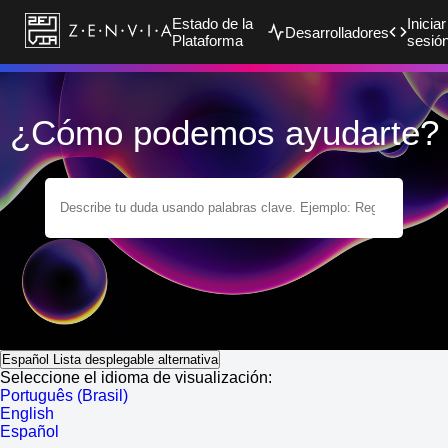
Estado de la
Iniciar
Desarrolladores
Plataforma
sesió
¿Cómo podemos ayudarte?
Español
Lista desplegable alternativa
Seleccione el idioma de visualización:
Português (Brasil)
English
Español