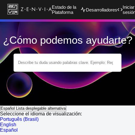
Estado de la
Iniciar
Desarrolladores
Plataforma
sesió
¿Cómo podemos ayudarte?
Español
Lista desplegable alternativa
Seleccione el idioma de visualización:
Português (Brasil)
English
Español