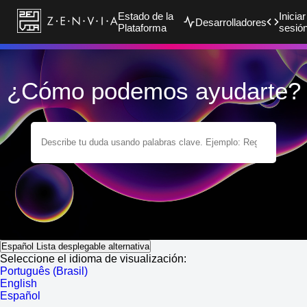
Estado de la
Iniciar
Desarrolladores
Plataforma
sesió
¿Cómo podemos ayudarte?
Español
Lista desplegable alternativa
Seleccione el idioma de visualización:
Português (Brasil)
English
Español