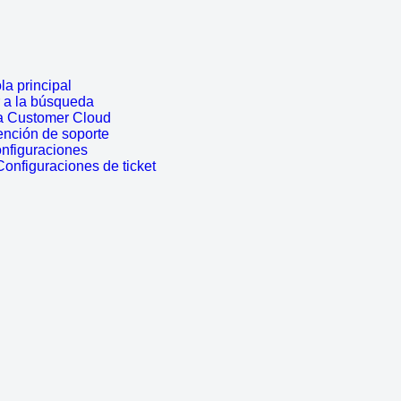
a principal
r a la búsqueda
a Customer Cloud
ención de soporte
onfiguraciones
Configuraciones de ticket