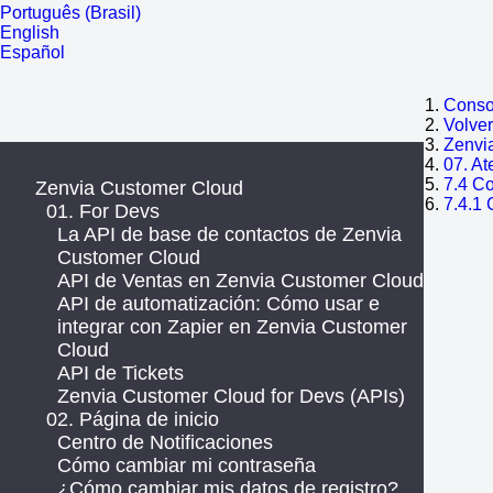
Português (Brasil)
English
Español
Consol
Volve
Zenvi
07. At
7.4 C
Zenvia Customer Cloud
7.4.1 
01. For Devs
La API de base de contactos de Zenvia
Customer Cloud
API de Ventas en Zenvia Customer Cloud
API de automatización: Cómo usar e
integrar con Zapier en Zenvia Customer
Cloud
API de Tickets
Zenvia Customer Cloud for Devs (APIs)
02. Página de inicio
Centro de Notificaciones
Cómo cambiar mi contraseña
¿Cómo cambiar mis datos de registro?