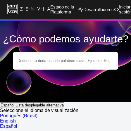
Estado de la
Iniciar
Desarrolladores
Plataforma
sesió
¿Cómo podemos ayudarte?
Español
Lista desplegable alternativa
Seleccione el idioma de visualización:
Português (Brasil)
English
Español