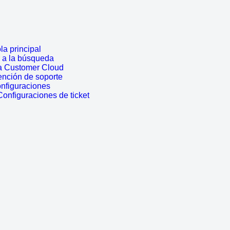
a principal
r a la búsqueda
a Customer Cloud
ención de soporte
onfiguraciones
Configuraciones de ticket