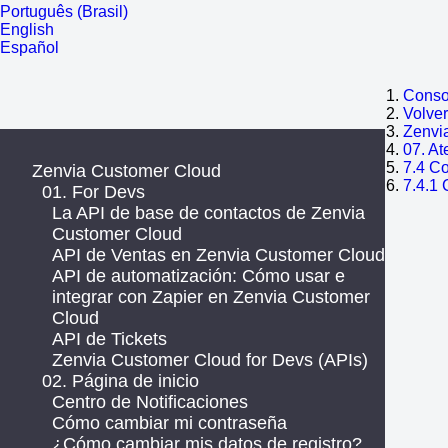
Português (Brasil)
English
Español
Consol
Volve
Zenvi
07. At
7.4 C
Zenvia Customer Cloud
7.4.1 
01. For Devs
La API de base de contactos de Zenvia
Customer Cloud
API de Ventas en Zenvia Customer Cloud
API de automatización: Cómo usar e
integrar con Zapier en Zenvia Customer
Cloud
API de Tickets
Zenvia Customer Cloud for Devs (APIs)
02. Página de inicio
Centro de Notificaciones
Cómo cambiar mi contraseña
¿Cómo cambiar mis datos de registro?