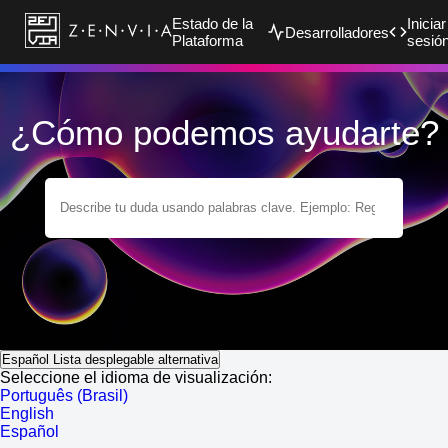
Estado de la
Iniciar
Desarrolladores
Plataforma
sesió
¿Cómo podemos ayudarte?
Español
Lista desplegable alternativa
Seleccione el idioma de visualización:
Português (Brasil)
English
Español