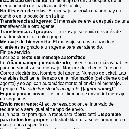
Inactividad del cliente:
El mensaje se envía después de un
cierto período de inactividad del cliente;
Notificación de colas:
El mensaje se envía cuando hay un
cambio en la posición en la fila;
Transferencia al agente:
El mensaje se envía después de una
transferencia a otro agente;
Transferencia al grupos:
El mensaje se envía después de
una transferencia a otro grupo;
Mensaje de bienvenida:
El mensaje se envía cuando el
cliente es asignado a un agente para ser atendido.
Fin de servicio
Escriba el
texto del mensaje automático
;
En
Añadir campo personalizado
, inserte una o más variables
para personalizar su mensaje: Nombre del cliente, Teléfono,
Correo electrónico, Nombre del agente, Número de ticket. Las
variables facilitan el llenado de la información (del cliente o del
agente) y se aplican automáticamente al enviar el mensaje.
Ejemplo:
“Ha sido transferido al agente
{{agent.name}}
”
.
Espera para el envío:
Define el tiempo de envío del mensaje
en segundos.
Envío recurrente:
Al activar esta opción, el intervalo de
recurrencia será igual al tiempo de envío.
Elija habilitar para que la respuesta rápida esté
Disponible
para todos los grupos
o deshabilitar para seleccionar uno o
más grupos específicos.