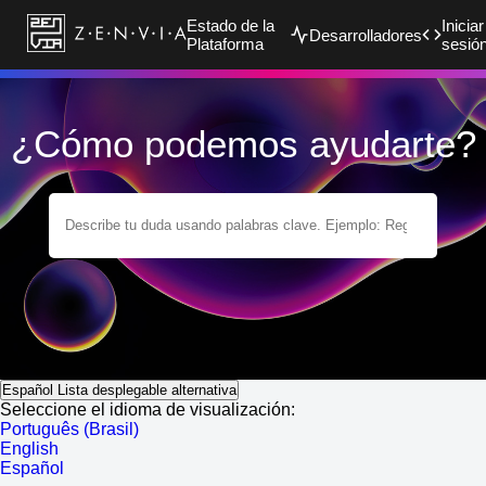
Estado de la
Iniciar
Desarrolladores
Plataforma
sesió
¿Cómo podemos ayudarte?
Español
Lista desplegable alternativa
Seleccione el idioma de visualización:
Português (Brasil)
English
Español