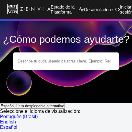
Estado de la
Iniciar
Desarrolladores
Plataforma
sesió
¿Cómo podemos ayudarte?
Español
Lista desplegable alternativa
Seleccione el idioma de visualización:
Português (Brasil)
English
Español