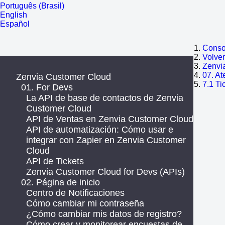
Português (Brasil)
English
Español
Consol
Volve
Zenvi
07. At
Zenvia Customer Cloud
7.1 Ti
01. For Devs
La API de base de contactos de Zenvia
Customer Cloud
API de Ventas en Zenvia Customer Cloud
API de automatización: Cómo usar e
integrar con Zapier en Zenvia Customer
Cloud
API de Tickets
Zenvia Customer Cloud for Devs (APIs)
02. Página de inicio
Centro de Notificaciones
Cómo cambiar mi contraseña
¿Cómo cambiar mis datos de registro?
Cómo crear y monitorear encuestas de