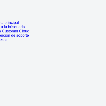
a principal
r a la búsqueda
a Customer Cloud
ención de soporte
ckets