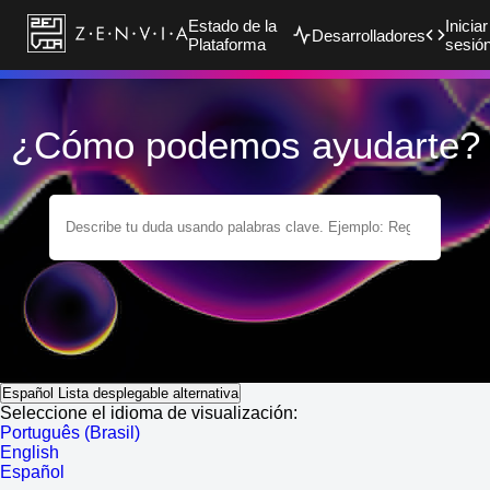
Estado de la
Iniciar
Desarrolladores
Plataforma
sesió
¿Cómo podemos ayudarte?
Español
Lista desplegable alternativa
Seleccione el idioma de visualización:
Português (Brasil)
English
Español