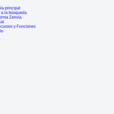
a principal
r a la búsqueda
forma Zenvia
hat
ecursos y Funciones
io