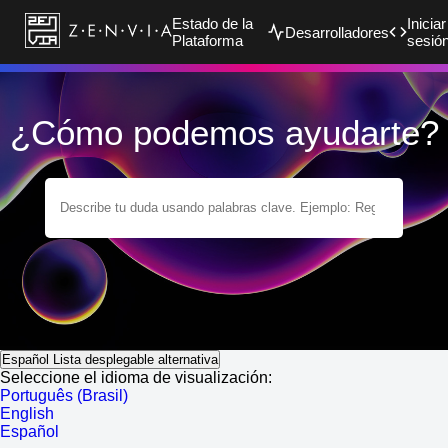
Estado de la
Iniciar
Desarrolladores
Plataforma
sesió
¿Cómo podemos ayudarte?
Español
Lista desplegable alternativa
Seleccione el idioma de visualización:
Português (Brasil)
English
Español