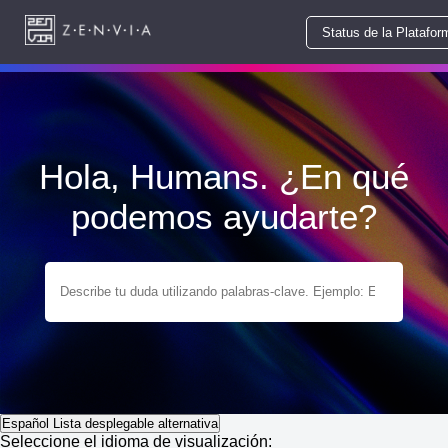
Status de la Platafor
Hola, Humans. ¿En qué
podemos ayudarte?
Español
Lista desplegable alternativa
Seleccione el idioma de visualización: