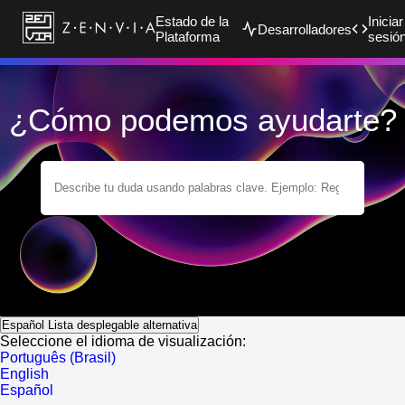
Estado de la
Iniciar
Desarrolladores
Plataforma
sesió
¿Cómo podemos ayudarte?
Español
Lista desplegable alternativa
Seleccione el idioma de visualización:
Português (Brasil)
English
Español