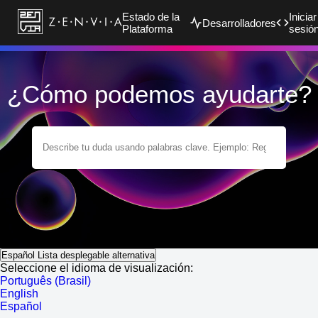
Estado de la
Iniciar
Desarrolladores
Plataforma
sesió
¿Cómo podemos ayudarte?
Español
Lista desplegable alternativa
Seleccione el idioma de visualización:
Português (Brasil)
English
Español