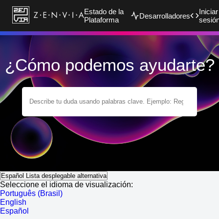
Estado de la
Iniciar
Desarrolladores
Plataforma
sesió
¿Cómo podemos ayudarte?
Español
Lista desplegable alternativa
Seleccione el idioma de visualización:
Português (Brasil)
English
Español