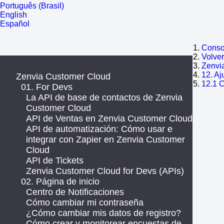
Português (Brasil)
English
Español
Consol
Volve
Zenvi
12. Aj
Zenvia Customer Cloud
12.1 
01. For Devs
La API de base de contactos de Zenvia
Customer Cloud
API de Ventas en Zenvia Customer Cloud
API de automatización: Cómo usar e
integrar con Zapier en Zenvia Customer
Cloud
API de Tickets
Zenvia Customer Cloud for Devs (APIs)
02. Página de inicio
Centro de Notificaciones
Cómo cambiar mi contraseña
¿Cómo cambiar mis datos de registro?
Cómo crear y monitorear encuestas de