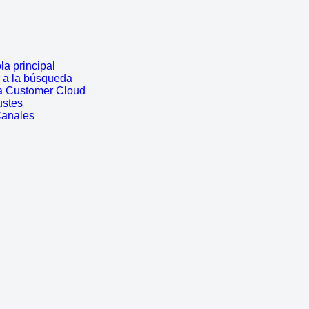
a principal
r a la búsqueda
a Customer Cloud
ustes
Canales