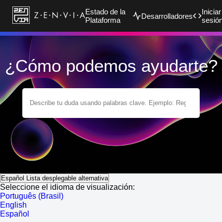
Estado de la
Iniciar
Desarrolladores
Plataforma
sesió
¿Cómo podemos ayudarte?
Español
Lista desplegable alternativa
Seleccione el idioma de visualización:
Português (Brasil)
English
Español