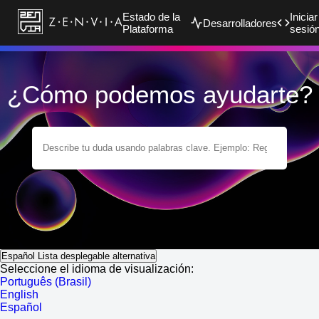
Estado de la
Iniciar
Desarrolladores
Plataforma
sesió
¿Cómo podemos ayudarte?
Español
Lista desplegable alternativa
Seleccione el idioma de visualización:
Português (Brasil)
English
Español