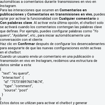
automáticas a comentarios durante transmisiones en vivo en
Instagram.
Para las interacciones que ocurren en
Comentarios en
publicaciones
y
Comentarios en transmisiones en vivo
, puedes
optar por activar la funcionalidad con
Cualquier comentario
o
Con palabras clave
. Al activar esta última opción, el chatbot solo
se activará cuando los comentarios contengan las palabras clave
que definas. Por ejemplo, puedes configurar palabras como "
Yo
quiero
", "
Ayúdame
", etc., para iniciar automáticamente una
conversación con el cliente.
Haz clic en
Confirmar
después de configurar los desencadenantes
para asegurarte de que las nuevas configuraciones estén activas
en el chatbot.
Cuando un usuario envía un comentario en una publicación o
transmisión en vivo en Instagram, recibimos una estructura de
datos similar a esta:
{

  "text": "eu quero!",

  "interaction": {

    "id": "7573188976074674",

    "type": "comment",

    "source": "post"

  }

}
Estos datos se utilizan para activar el chatbot y generar