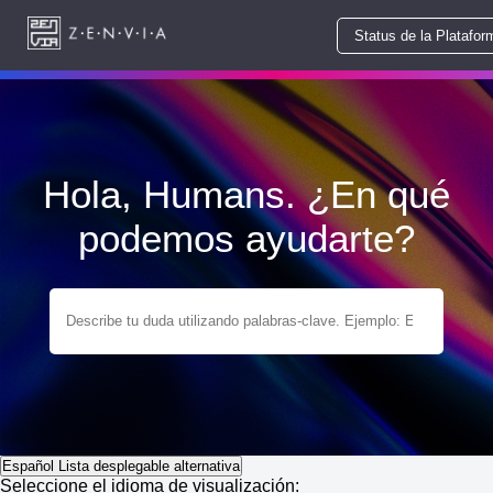
Status de la Platafor
Hola, Humans. ¿En qué
podemos ayudarte?
Español
Lista desplegable alternativa
Seleccione el idioma de visualización: