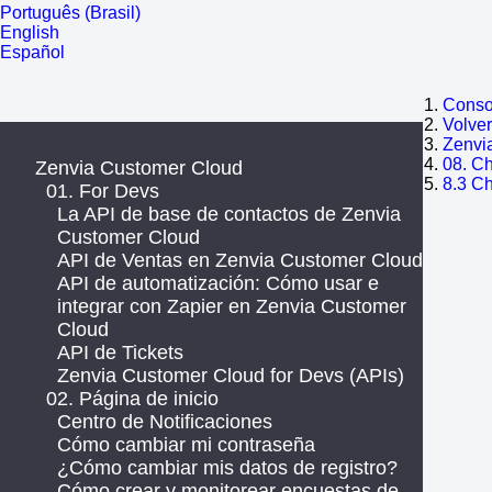
Português (Brasil)
English
Español
Consol
Volve
Zenvi
08. Ch
Zenvia Customer Cloud
8.3 Ch
01. For Devs
La API de base de contactos de Zenvia
Customer Cloud
API de Ventas en Zenvia Customer Cloud
API de automatización: Cómo usar e
integrar con Zapier en Zenvia Customer
Cloud
API de Tickets
Zenvia Customer Cloud for Devs (APIs)
02. Página de inicio
Centro de Notificaciones
Cómo cambiar mi contraseña
¿Cómo cambiar mis datos de registro?
Cómo crear y monitorear encuestas de