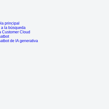
a principal
r a la búsqueda
a Customer Cloud
atbot
atbot de IA generativa