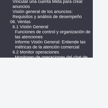
Vincular una cuenta Meta para crear
anuncios
Visión general de los anuncios:
Requisitos y análisis de desempeño
06. Ventas
6.1 Visión General
Funciones de control y organización de
las atenciones
Informe Visión General: Entiende las
métricas de la atención comercial
6.2 Monitor operaciones
Monitoreo de operaciones del chat de
ventas en Zenvia Customer Cloud
Monitor de la Operación
6.3 Bandeja de atención
Zenvia Convertir App
Bandeja de atención comercial en
Zenvia Customer Cloud
Bandeja de entrada compartida
Bandeja de Atención Compartido en
Zenvia Customer Cloud
Llamada de voz por WhatsApp en la