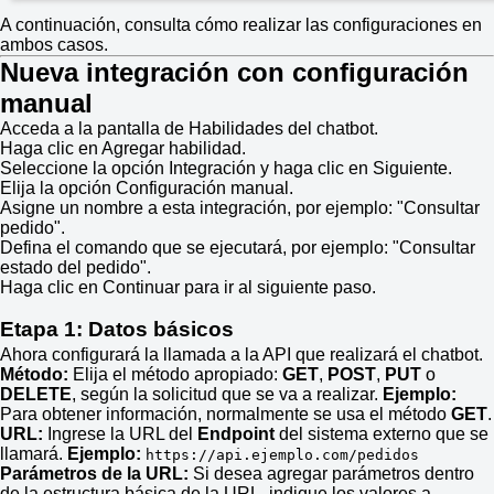
A continuación, consulta cómo realizar las configuraciones en
ambos casos.
Nueva integración con configuración
manual
Acceda a la pantalla de Habilidades del chatbot.
Haga clic en Agregar habilidad.
Seleccione la opción Integración y haga clic en Siguiente.
Elija la opción Configuración manual.
Asigne un nombre a esta integración, por ejemplo: "Consultar
pedido".
Defina el comando que se ejecutará, por ejemplo: "Consultar
estado del pedido".
Haga clic en Continuar para ir al siguiente paso.
Etapa 1: Datos básicos
Ahora configurará la llamada a la API que realizará el chatbot.
Método:
Elija el método apropiado:
GET
,
POST
,
PUT
o
DELETE
, según la solicitud que se va a realizar.
Ejemplo:
Para obtener información, normalmente se usa el método
GET
.
URL:
Ingrese la URL del
Endpoint
del sistema externo que se
llamará.
Ejemplo:
https://api.ejemplo.com/pedidos
Parámetros de la URL:
Si desea agregar parámetros dentro
de la estructura básica de la URL, indique los valores a