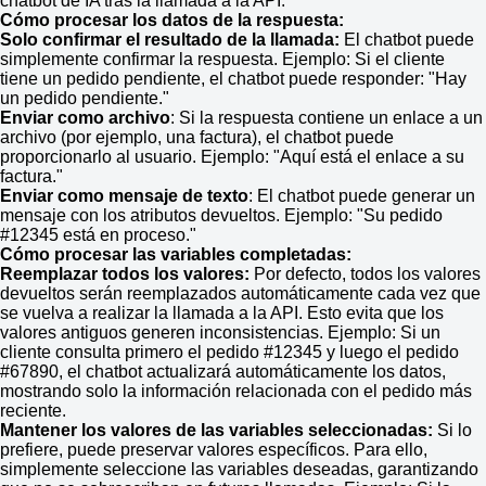
chatbot de IA tras la llamada a la API.
Cómo procesar los datos de la respuesta:
Solo confirmar el resultado de la llamada:
El chatbot puede
simplemente confirmar la respuesta. Ejemplo: Si el cliente
tiene un pedido pendiente, el chatbot puede responder: "Hay
un pedido pendiente."
Enviar como archivo
: Si la respuesta contiene un enlace a un
archivo (por ejemplo, una factura), el chatbot puede
proporcionarlo al usuario. Ejemplo: "Aquí está el enlace a su
factura."
Enviar como mensaje de texto
: El chatbot puede generar un
mensaje con los atributos devueltos. Ejemplo: "Su pedido
#12345 está en proceso."
Cómo procesar las variables completadas:
Reemplazar todos los valores:
Por defecto, todos los valores
devueltos serán reemplazados automáticamente cada vez que
se vuelva a realizar la llamada a la API. Esto evita que los
valores antiguos generen inconsistencias. Ejemplo: Si un
cliente consulta primero el pedido #12345 y luego el pedido
#67890, el chatbot actualizará automáticamente los datos,
mostrando solo la información relacionada con el pedido más
reciente.
Mantener los valores de las variables seleccionadas:
Si lo
prefiere, puede preservar valores específicos. Para ello,
simplemente seleccione las variables deseadas, garantizando