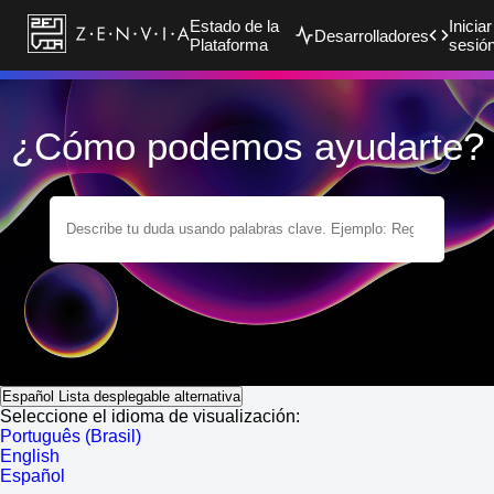
Estado de la
Iniciar
Desarrolladores
Plataforma
sesió
¿Cómo podemos ayudarte?
Español
Lista desplegable alternativa
Seleccione el idioma de visualización:
Português (Brasil)
English
Español