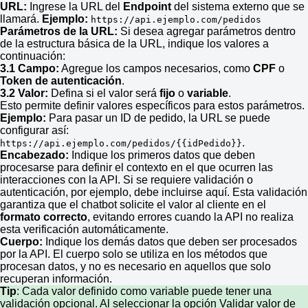
URL:
Ingrese la URL del
Endpoint
del sistema externo que se
llamará.
Ejemplo:
https://api.ejemplo.com/pedidos
Parámetros de la URL:
Si desea agregar parámetros dentro
de la estructura básica de la URL, indique los valores a
continuación:
3.1 Campo:
Agregue los campos necesarios, como
CPF
o
Token de autenticación
.
3.2 Valor:
Defina si el valor será
fijo
o
variable
.
Esto permite definir valores específicos para estos parámetros.
Ejemplo:
Para pasar un ID de pedido, la URL se puede
configurar así:
.
https://api.ejemplo.com/pedidos/{{idPedido}}
Encabezado:
Indique los primeros datos que deben
procesarse para definir el contexto en el que ocurren las
interacciones con la API. Si se requiere validación o
autenticación, por ejemplo, debe incluirse aquí. Esta validación
garantiza que el chatbot solicite el valor al cliente en el
formato correcto
, evitando errores cuando la API no realiza
esta verificación automáticamente.
Cuerpo:
Indique los demás datos que deben ser procesados
por la API. El cuerpo solo se utiliza en los métodos que
procesan datos, y no es necesario en aquellos que solo
recuperan información.
Tip
: Cada valor definido como variable puede tener una
validación opcional. Al seleccionar la opción Validar valor de