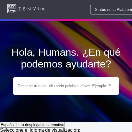
Status de la Platafor
Hola, Humans. ¿En qué
podemos ayudarte?
Español
Lista desplegable alternativa
Seleccione el idioma de visualización: