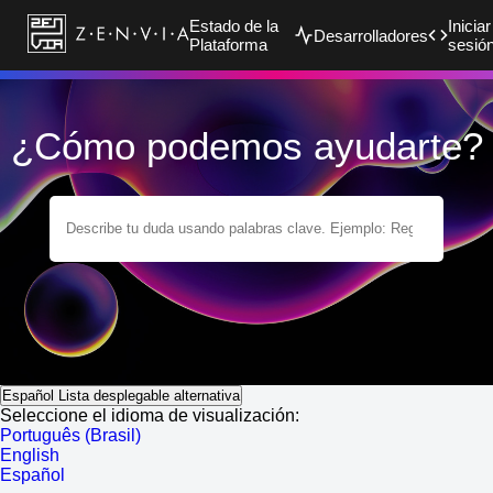
Estado de la
Iniciar
Desarrolladores
Plataforma
sesió
¿Cómo podemos ayudarte?
Español
Lista desplegable alternativa
Seleccione el idioma de visualización:
Português (Brasil)
English
Español