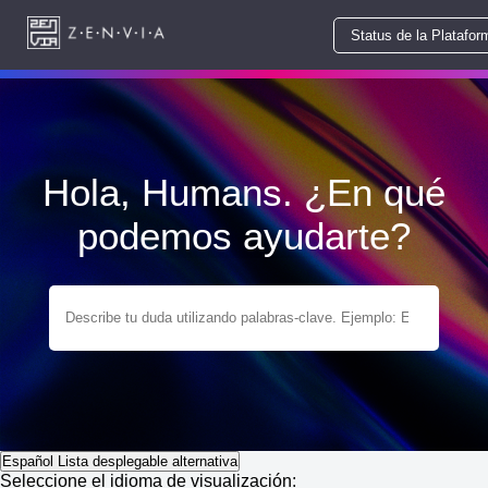
Status de la Platafor
Hola, Humans. ¿En qué
podemos ayudarte?
Español
Lista desplegable alternativa
Seleccione el idioma de visualización: