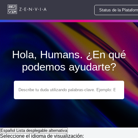
Status de la Platafor
Hola, Humans. ¿En qué
podemos ayudarte?
Español
Lista desplegable alternativa
Seleccione el idioma de visualización: