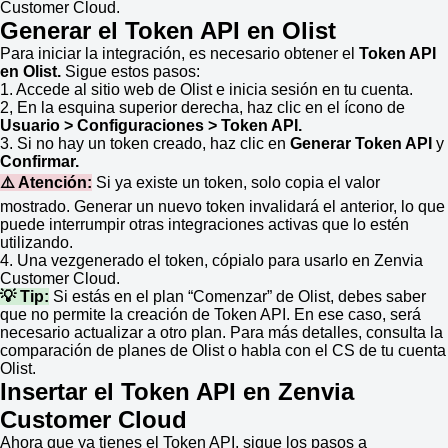
Customer Cloud.
Generar el Token API en
Olist
Para iniciar la integración, es necesario obtener el
Token API
en
Olist
.
Sigue estos pasos:
1. Accede al sitio web de
Olist
e inicia sesión en tu cuenta.
2, En la esquina superior derecha, haz clic en el ícono de
Usuario > Configuraciones > Token API.
3. Si no hay un token creado, haz clic en
Generar Token AP
I
y
Confirmar.
⚠️ Atención:
Si ya existe un token, solo copia el valor
mostrado. Generar un nuevo token invalidará el anterior, lo que
puede interrumpir otras integraciones activas que lo estén
utilizando.
4. Una vezgenerado el token, cópialo para usarlo en Zenvia
Customer Cloud.
💡 Tip:
Si estás en el plan “Comenzar” de
Olist
, debes saber
que no permite la creación de Token API. En ese caso, será
necesario actualizar a otro plan. Para más detalles, consulta la
comparación de planes de
Olist
o habla con el CS de tu cuenta
Olist
.
Insertar el Token API en Zenvia
Customer Cloud
Ahora que ya tienes el Token API, sigue los pasos a