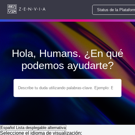
Status de la Platafor
Hola, Humans. ¿En qué
podemos ayudarte?
Español
Lista desplegable alternativa
Seleccione el idioma de visualización: