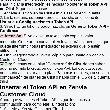
Para iniciar la integración, es necesario obtener el
Token API
en
Olist
.
Sigue estos pasos:
1. Accede al sitio web de
Olist
e inicia sesión en tu cuenta.
2, En la esquina superior derecha, haz clic en el ícono de
Usuario > Configuraciones > Token API.
3. Si no hay un token creado, haz clic en
Generar Token AP
I
y
Confirmar.
⚠️ Atención:
Si ya existe un token, solo copia el valor
mostrado. Generar un nuevo token invalidará el anterior, lo que
puede interrumpir otras integraciones activas que lo estén
utilizando.
4. Una vezgenerado el token, cópialo para usarlo en Zenvia
Customer Cloud.
💡 Tip:
Si estás en el plan “Comenzar” de
Olist
, debes saber
que no permite la creación de Token API. En ese caso, será
necesario actualizar a otro plan. Para más detalles, consulta la
comparación de planes de
Olist
o habla con el CS de tu cuenta
Olist
.
Insertar el Token API en Zenvia
Customer Cloud
Ahora que ya tienes el Token API, sigue los pasos a
continuación para completar la integración:
1. Accede a Zenvia Customer Cloud.